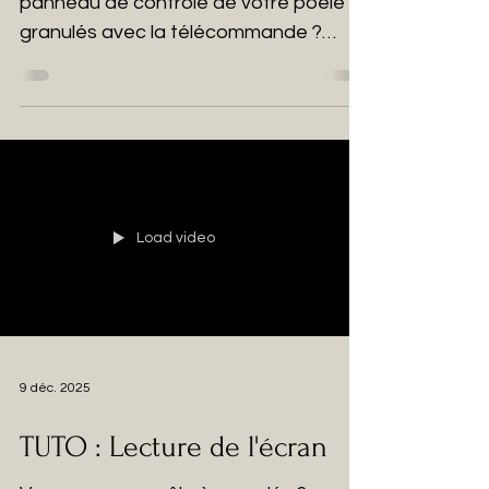
panneau de contrôle de votre poêle à
granulés avec la télécommande ?
Suivez le tutoriel pour savoir comment
le configurer et utiliser toutes les
fonctions directement à partir de la
télécommande !
Load video
9 déc. 2025
TUTO : Lecture de l'écran