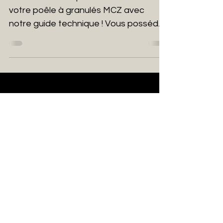
votre poêle à granulés MCZ avec
notre guide technique ! Vous possédez
un poêle à granulés MCZ et...
Load video
10 mars 2025
TUTO Poêles à granulés