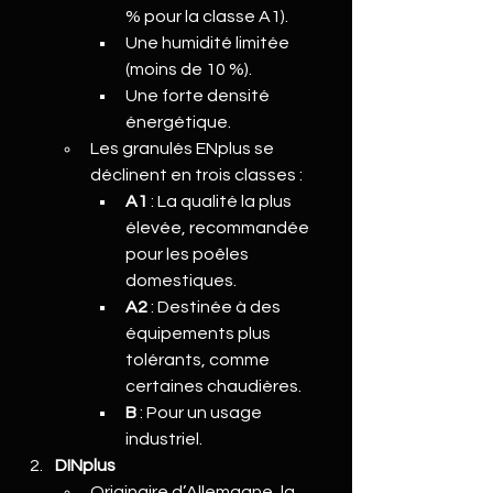
% pour la classe A1).
Une humidité limitée 
(moins de 10 %).
Une forte densité 
énergétique.
Les granulés ENplus se 
déclinent en trois classes :
A1
 : La qualité la plus 
élevée, recommandée 
pour les poêles 
domestiques.
A2
 : Destinée à des 
équipements plus 
tolérants, comme 
certaines chaudières.
B
 : Pour un usage 
industriel.
DINplus
Originaire d’Allemagne, la 