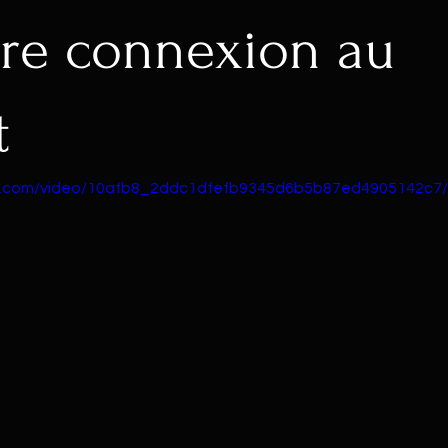
re connexion au
t
tic.com/video/10afb8_2ddc1dfefb9345d6b5b87ed4905142c7/