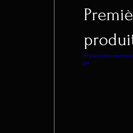
Premiè
produi
https://video.wixsta
p4