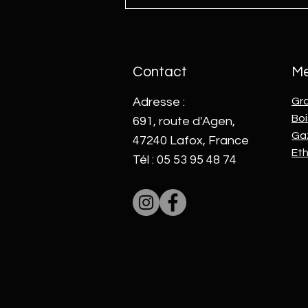
TUTO : MCZ Maestro Upgrade -
Passage de Wi-Fi Direct à Wi-Fi
Contact
M
Adresse :
Gr
Boi
691, route d'Agen,
Ga
47240 Lafox, France
Et
Tél : 05 53 95 48 74