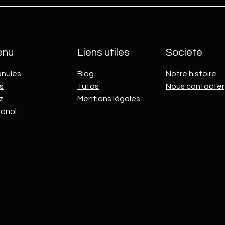
TUTO : MCZ Maestro Upgrade -
TUTO
Première connexion au produit
Enreg
enu
Liens utiles
Société
anules
Blog
Notre histoire
s
Tutos
Nous contacter
z
Mentions légales
hanol