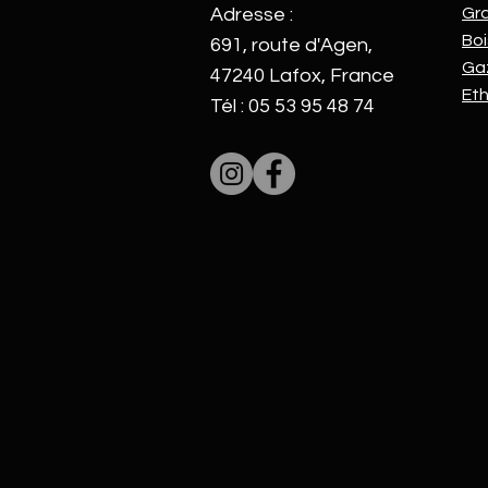
Adresse :
Gr
Boi
691, route d'Agen,
Ga
47240 Lafox, France
Et
Tél : 05 53 95 48 74