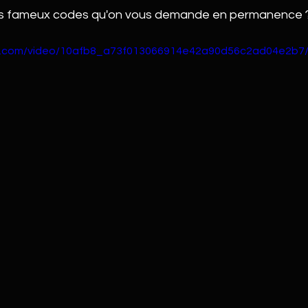
les fameux codes qu'on vous demande en permanence 
tic.com/video/10afb8_a73f013066914e42a90d56c2ad04e2b7/