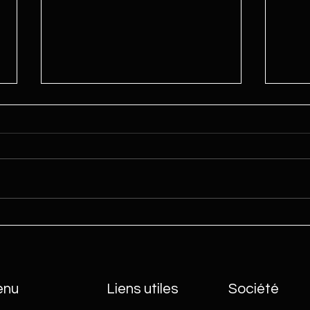
TUTO 
TUTO : Refroidissement forcé
enu
Liens utiles
Société