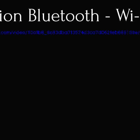
ion Bluetooth - Wi-
tic.com/video/10afb8_8c83dba7f3574d3ca7d062feb685159e/