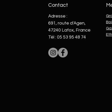
Contact
M
Adresse :
Gr
Boi
691, route d'Agen,
Ga
47240 Lafox, France
Et
Tél : 05 53 95 48 74