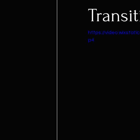
Transit
https://video.wixsta
p4