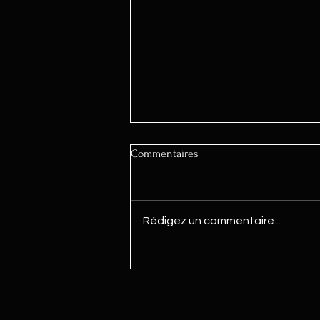
Commentaires
Rédigez un commentaire...
TUTO : MCZ Maestro Upgrade -
Passage de Wi-Fi Direct à Wi-Fi