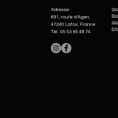
Adresse :
Gr
Boi
691, route d'Agen,
Ga
47240 Lafox, France
Et
Tél : 05 53 95 48 74