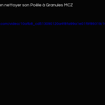
ien nettoyer son Poêle à Granules MCZ
tic.com/video/10afb8_cd513090120a4f8fa99a1e01f9f89319/1