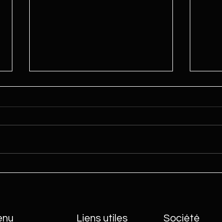
TUTO 
TUTO : Refroidissement forcé
enu
Liens utiles
Société