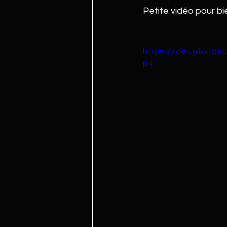
Petite vidéo pour b
https://video.wixsta
p4