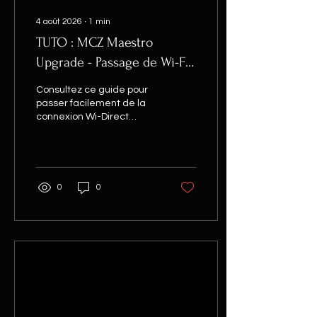
4 août 2026
∙
1
min
TUTO : MCZ Maestro
Upgrade - Passage de Wi-Fi
Direct à Wi-Fi
Consultez ce guide pour
passer facilement de la
connexion Wi-Direct
(locale) à celle Wi-Fi (à
distance) et vice versa.
0
0