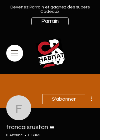
Devenez Parrain et gagnez des supers
Cadeaux
Parrain
Plus d'actions
S'abonner
francoisrustan
Administrateur
francoisrustan
0 Abonné
0 Suivi